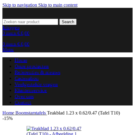
Skip to navigation
Skip to main content
Search
Inloggen
0
items
€
0,00
0
items
€
0,00
Menu
Home
Onze producten
Referenties & nieuws
Cadeaubon
Veelgestelde vragen
Klantenservice
Over ons
Contact
Home
Boomstamtafels
Teakblad 1.23 x 0.62/0.47 (Tafel T10)
-15%