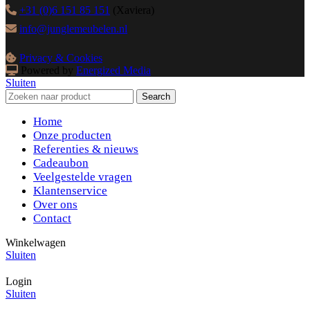
+31 (0)6 151 85 151
(Xaviera)
info@junglemeubelen.nl
Privacy & Cookies
Powered by
Energized Media
Sluiten
Search
Home
Onze producten
Referenties & nieuws
Cadeaubon
Veelgestelde vragen
Klantenservice
Over ons
Contact
Winkelwagen
Sluiten
Login
Sluiten