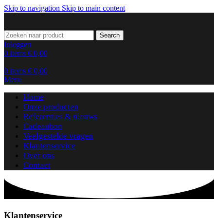
Skip to navigation
Skip to main content
Search
Inloggen
0
items
€
0,00
0
items
€
0,00
Menu
Home
Onze producten
Referenties & nieuws
Cadeaubon
Veelgestelde vragen
Klantenservice
Over ons
Contact
Klantenservice